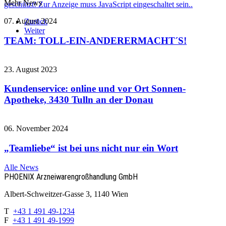
Mehr News
geschützt! Zur Anzeige muss JavaScript eingeschaltet sein.
.
07. August 2024
Zurück
Weiter
TEAM: TOLL-EIN-ANDERERMACHT´S!
23. August 2023
Kundenservice: online und vor Ort Sonnen-
Apotheke, 3430 Tulln an der Donau
06. November 2024
„Teamliebe“ ist bei uns nicht nur ein Wort
Alle News
PHOENIX Arzneiwaren­großhandlung GmbH
Albert-Schweitzer-Gasse 3, 1140 Wien
T
+43 1 491 49-1234
F
+43 1 491 49-1999