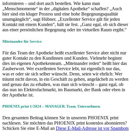
informieren – und dort auch bestellen. Wie kann man
„Menschmomente“ in der „digitalen Apotheke“ schaffen? „Auch
hier sind ein kluger Prozess und eine hohe Begegnungsqualität
unumgänglich“, sagt Hübner. „Exzellenter Service gilt für jeden
Kontakt mit einem Kunden“, hält sie fest. „Ganz egal, ob sich dieser
aus einer persönlichen Begegnung oder im virtuellen Raum ergibt.“
Miteinander für Service
Für das Team der Apotheke heißt exzellenter Service aber nicht nur
guter Kontakt zu den Kundinnen und Kunden. Vielmehr beginnt
dies im eigenen Apothekenteam. „Miteinander reden“ heißt hier das
Zauberwort. Wer exzellenten Service lebt, tut eigentlich nur das,
was er oder sie sich selber wünscht. Denn, seien wir ehrlich: Wer
träumt nicht davon, in ein Geschäft zu gehen, angelächelt zu werden
und genau das zu erhalten, was man sich wünscht – ganz egal, ob
das nun im Elektrofachmarkt, im Baumarkt, der Bank oder eben in
der Apotheke ist.
PHOENIX print 1/2024 – MANAGER. Team. Unternehmen.
Den gesamten Beitrag können Sie in unserem PHOENIX print
nachlesen. Sie möchten das PHOENIX print kostenlos abonnieren?
Schicken Sie eine E-Mail an
Diese E-Mail-Adresse ist vor Spambots