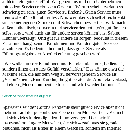
anbietet, ein gutes Gefühl. Wir geben uns und dem Unternehmen
mit jedem Serviceerlebnis ein Gesicht.“ Warum scheint es dann so
schwierig zu sein, guten Service zu finden? „Guten Service muss
man wollen!“ hält Hübner fest. Nur, wer über sich selbst nachdenkt,
sich seiner eigenen Stärken und Schwächen bewusst ist, wirkt nach
außen authentisch, souverän und serviceorientiert. „Wer gut für sich
selbst sorgt, wird auch gut für andere sorgen können“, ist Sabine
Hübner überzeugt. Und gut für andere zu sorgen, bedeutet in diesem
Zusammenhang, seinen Kundinnen und Kunden guten Service
anzubieten. Es bedeutet aber auch, dass guter Service als
Führungsaufgabe der Apothekenleitung gesehen wird.
„Wir wollen unsere Kundinnen und Kunden nicht nur „bedienen“,
sondern ihnen ein gutes Gefühl verschaffen.“ Das könnte etwa die
Maxime sein, die auf dem Weg zu hervorragendem Service als
„Vision“ dient. „Eine Kundin, die gut beraten die Apotheke verlässt,
hat einen „Menschmoment“ erlebt – und wird wieder kommen.“
Guter Service ist auch digital!
Spätestens seit der Corona-Pandemie stellt guter Service aber nicht
mehr nur auf der persönlichen Ebene einen Mehrwert dar. Vielmehr
hat sich vieles in den digitalen Raum verlagert. Dies betrifft
insbesondere jüngere Menschen, die sich – egal, was sie gerade
brauchen, nicht als Erstes in einem Geschäft, sondern im Internet